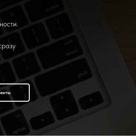
ности.
сразу
ъекты