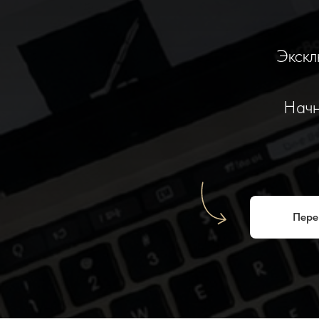
Экскл
Начн
Пере