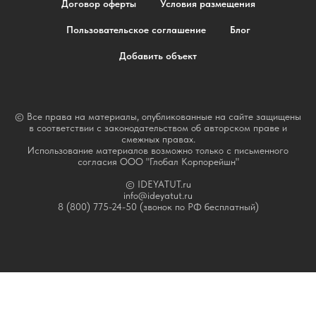
Договор оферты
Условия размещения
Пользовательское соглашение
Блог
Добавить объект
© Все права на материалы, опубликованные на сайте защищены
в соответствии с законодательством об авторском праве и
смежных правах.
Использование материалов возможно только с письменного
согласия ООО "Глобал Корпорейшн"
© IDEYATUT.ru
info@ideyatut.ru
8 (800) 775-24-50 (звонок по РФ бесплатный)