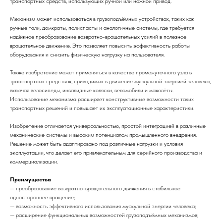
транспортных средств, использующих ручной или ножной привод.
Механизм может использоваться в грузоподъёмных устройствах, таких как
ручные тали, домкраты, полиспасты и аналогичные системы, где требуется
надёжное преобразование возвратно-вращательных усилий в полезное
вращательное движение. Это позволяет повысить эффективность работы
оборудования и снизить физическую нагрузку на пользователя.
Также изобретение может применяться в качестве промежуточного узла в
транспортных средствах, приводимых в движение мускульной энергией человека,
включая велосипеды, инвалидные коляски, веломобили и махолёты.
Использование механизма расширяет конструктивные возможности таких
транспортных решений и повышает их эксплуатационные характеристики.
Изобретение отличается универсальностью, простой интеграцией в различные
механические системы и высоким потенциалом промышленного внедрения.
Решение может быть адаптировано под различные нагрузки и условия
эксплуатации, что делает его привлекательным для серийного производства и
коммерциализации.
Преимущества
— преобразование возвратно-вращательного движения в стабильное
одностороннее вращение;
— возможность эффективного использования мускульной энергии человека;
— расширение функциональных возможностей грузоподъёмных механизмов;