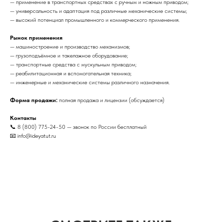
— применение в транспортных средствах с ручным и ножным приводом;
— универсальность и адаптация под различные механические системы;
— высокий потенциал промышленного и коммерческого применения.
Рынок применения
— машиностроение и производство механизмов;
— грузоподъёмное и такелажное оборудование;
— транспортные средства с мускульным приводом;
— реабилитационная и вспомогательная техника;
— инженерные и механические системы различного назначения.
Форма продажи:
полная продажа и лицензии (обсуждается)
Контакты
📞 8 (800) 775-24-50 — звонок по России бесплатный
📧 info@ideyatut.ru