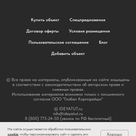
Купить объект
Спецпредложения
Договор оферты
Условия размещения
Пользовательское соглашение
Блог
Добавить объект
© Все права на материалы, опубликованные на сайте защищены
в соответствии с законодательством об авторском праве и
смежных правах.
Использование материалов возможно только с письменного
согласия ООО "Глобал Корпорейшн"
© IDEYATUT.ru
info@ideyatut.ru
8 (800) 775-24-50 (звонок по РФ бесплатный)
На сайте осуществляется обработка пользовательских
Хорошо
cookie
, чтобы персонализировать сайт и сделать его