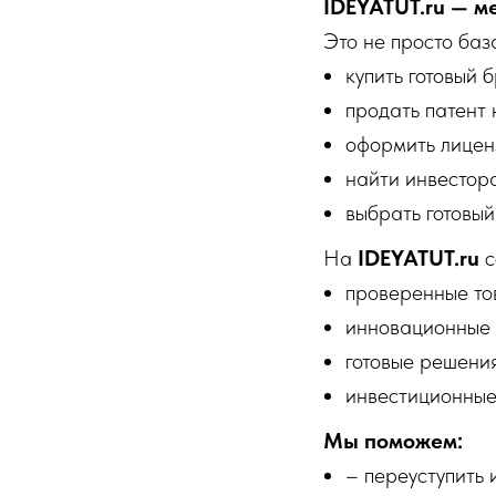
IDEYATUT.ru — м
Это не просто база
купить готовый 
продать патент 
оформить лицен
найти инвестора
выбрать готовый
На
IDEYATUT.ru
с
проверенные то
инновационные 
готовые решени
инвестиционные
Мы поможем:
– переуступить 