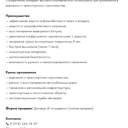
Изобретение обладает высоким коммерческим потенциалом для применения в
дорожном и транспортном строительстве.
Преимущества
— эффективная защита асфальтобетона от влаги и воздуха;
— защита от ультрафиолетового излучения;
— восстановление выветрелого битума;
— увеличение коэффициента сцепления колёс с дорогой;
— продление срока эксплуатации покрытия до 8 лет;
— быстрое высыхание (около 1 часа);
— низкий расход материала;
— экологическая безопасность;
— возможность ручного и механизированного нанесения.
Рынок применения
— дорожное и транспортное строительство;
— ремонт и восстановление автомобильных дорог;
— городская и региональная инфраструктура;
— транспортные и логистические объекты;
— эксплуатационные службы автодорог.
Форма продажи:
Договор об отчуждении (полная продажа)
Контакты
📞 8 (914) 544-74-87