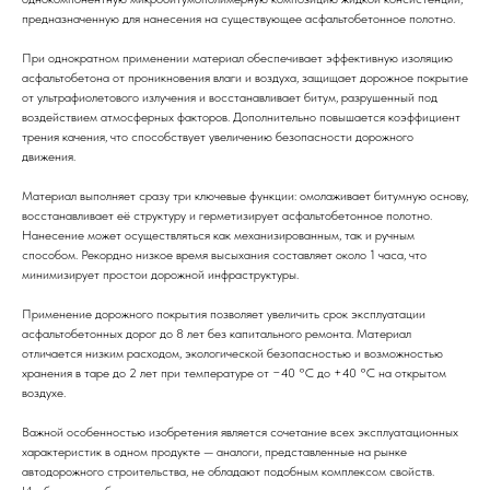
предназначенную для нанесения на существующее асфальтобетонное полотно.
При однократном применении материал обеспечивает эффективную изоляцию
асфальтобетона от проникновения влаги и воздуха, защищает дорожное покрытие
от ультрафиолетового излучения и восстанавливает битум, разрушенный под
воздействием атмосферных факторов. Дополнительно повышается коэффициент
трения качения, что способствует увеличению безопасности дорожного
движения.
Материал выполняет сразу три ключевые функции: омолаживает битумную основу,
восстанавливает её структуру и герметизирует асфальтобетонное полотно.
Нанесение может осуществляться как механизированным, так и ручным
способом. Рекордно низкое время высыхания составляет около 1 часа, что
минимизирует простои дорожной инфраструктуры.
Применение дорожного покрытия позволяет увеличить срок эксплуатации
асфальтобетонных дорог до 8 лет без капитального ремонта. Материал
отличается низким расходом, экологической безопасностью и возможностью
хранения в таре до 2 лет при температуре от −40 °C до +40 °C на открытом
воздухе.
Важной особенностью изобретения является сочетание всех эксплуатационных
характеристик в одном продукте — аналоги, представленные на рынке
автодорожного строительства, не обладают подобным комплексом свойств.