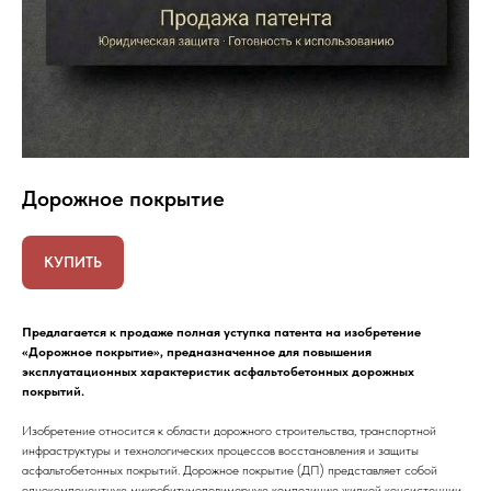
Дорожное покрытие
КУПИТЬ
Предлагается к продаже полная уступка патента на изобретение
«Дорожное покрытие», предназначенное для повышения
эксплуатационных характеристик асфальтобетонных дорожных
покрытий.
Изобретение относится к области дорожного строительства, транспортной
инфраструктуры и технологических процессов восстановления и защиты
асфальтобетонных покрытий. Дорожное покрытие (ДП) представляет собой
однокомпонентную микробитумополимерную композицию жидкой консистенции,