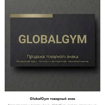
GlobalGym товарный знак
Зарегистрированный товарный знак «GlobalGym» доступен для покупки или