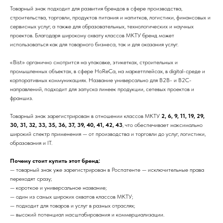
Товарный знак подходит для развития брендов в сфере производства,
строительства, торговли, продуктов питания и напитков, логистики, финансовых и
сервисных услуг, а также для образовательных, технологических и научных
проектов. Благодаря широкому охвату классов МКТУ бренд может
использоваться как для товарного бизнеса, так и для оказания услуг.
«Bist» органично смотрится на упаковке, этикетках, строительных и
промышленных объектах, в сфере HoReCa, на маркетплейсах, в digital-среде и
корпоративных коммуникациях. Название универсально для B2B- и B2C-
направлений, подходит для запуска линеек продукции, сетевых проектов и
франшиз.
Товарный знак зарегистрирован в отношении классов МКТУ
2, 6, 9, 11, 19, 29,
30, 31, 32, 33, 35, 36, 37, 39, 40, 41, 42, 43
, что обеспечивает максимально
широкий спектр применения — от производства и торговли до услуг, логистики,
образования и IT.
Почему стоит купить этот бренд:
— товарный знак уже зарегистрирован в Роспатенте — исключительные права
переходят сразу;
— короткое и универсальное название;
— один из самых широких охватов классов МКТУ;
— подходит для товаров и услуг в разных отраслях;
— высокий потенциал масштабирования и коммерциализации.