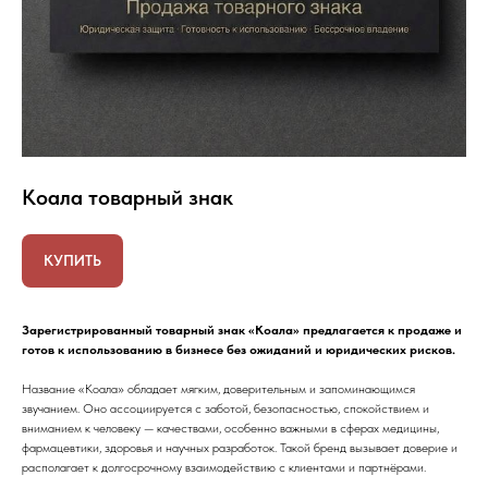
Коала товарный знак
КУПИТЬ
Зарегистрированный товарный знак «Коала» предлагается к продаже и
готов к использованию в бизнесе без ожиданий и юридических рисков.
Название «Коала» обладает мягким, доверительным и запоминающимся
звучанием. Оно ассоциируется с заботой, безопасностью, спокойствием и
вниманием к человеку — качествами, особенно важными в сферах медицины,
фармацевтики, здоровья и научных разработок. Такой бренд вызывает доверие и
располагает к долгосрочному взаимодействию с клиентами и партнёрами.