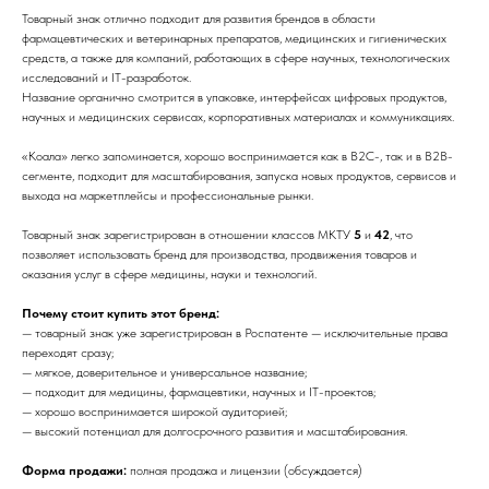
Товарный знак отлично подходит для развития брендов в области
фармацевтических и ветеринарных препаратов, медицинских и гигиенических
средств, а также для компаний, работающих в сфере научных, технологических
исследований и IT-разработок.
Название органично смотрится в упаковке, интерфейсах цифровых продуктов,
научных и медицинских сервисах, корпоративных материалах и коммуникациях.
«Коала» легко запоминается, хорошо воспринимается как в B2C-, так и в B2B-
сегменте, подходит для масштабирования, запуска новых продуктов, сервисов и
выхода на маркетплейсы и профессиональные рынки.
Товарный знак зарегистрирован в отношении классов МКТУ
5
и
42
, что
позволяет использовать бренд для производства, продвижения товаров и
оказания услуг в сфере медицины, науки и технологий.
Почему стоит купить этот бренд:
— товарный знак уже зарегистрирован в Роспатенте — исключительные права
переходят сразу;
— мягкое, доверительное и универсальное название;
— подходит для медицины, фармацевтики, научных и IT-проектов;
— хорошо воспринимается широкой аудиторией;
— высокий потенциал для долгосрочного развития и масштабирования.
Форма продажи:
полная продажа и лицензии (обсуждается)