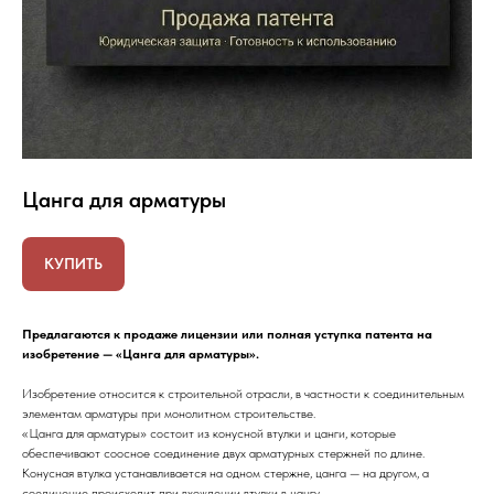
Цанга для арматуры
КУПИТЬ
Предлагаются к продаже лицензии или полная уступка патента на
изобретение — «Цанга для арматуры».
Изобретение относится к строительной отрасли, в частности к соединительным
элементам арматуры при монолитном строительстве.
«Цанга для арматуры» состоит из конусной втулки и цанги, которые
обеспечивают соосное соединение двух арматурных стержней по длине.
Конусная втулка устанавливается на одном стержне, цанга — на другом, а
соединение происходит при вхождении втулки в цангу.