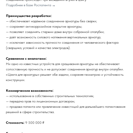
Подробнее в базе Роспатента →
Преимущества разработки:
— обеспечивает надёжное соединение арматуры без сварки;
— сохраняет антикоррозийное покрытие арматуры;
— позволяет соединять стержни даже внутри собранной опалубки;
— даёт возможность силового натяжения вертикальных арматур;
— исключает зависимость прочности соединения от человеческого фактора
(сварщика, условий и качества электродов).
Сравнение с аналогами:
Ни одно из известных устройств для сращивания арматуры не обеспечивает
сопоставимую прочность и не допускает соединения арматур внутри опалубки.
«Цанга для арматуры» решает обе задачи, сохраняя геометрию и устойчивость
конструкции.
Коммерческие возможности:
— использование в собственных строительных технологиях;
— передача прав по лицензионным договорам;
— продажа патента или привлечение инвестиций для дальнейшего патентования
решений в сфере строительства.
Стоимость:
9 500 000 ₽