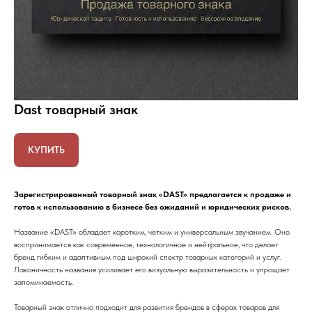
Dast товарный знак
КУПИТЬ
Зарегистрированный товарный знак «DAST» предлагается к продаже и
готов к использованию в бизнесе без ожиданий и юридических рисков.
Название «DAST» обладает коротким, чётким и универсальным звучанием. Оно
воспринимается как современное, технологичное и нейтральное, что делает
бренд гибким и адаптивным под широкий спектр товарных категорий и услуг.
Лаконичность названия усиливает его визуальную выразительность и упрощает
запоминаемость.
Товарный знак отлично подходит для развития брендов в сферах товаров для