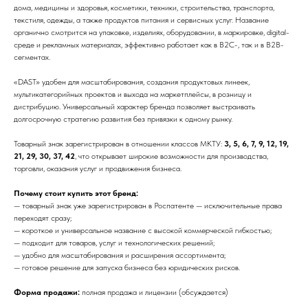
дома, медицины и здоровья, косметики, техники, строительства, транспорта,
текстиля, одежды, а также продуктов питания и сервисных услуг. Название
органично смотрится на упаковке, изделиях, оборудовании, в маркировке, digital-
среде и рекламных материалах, эффективно работает как в B2C-, так и в B2B-
сегментах.
«DAST» удобен для масштабирования, создания продуктовых линеек,
мультикатегорийных проектов и выхода на маркетплейсы, в розницу и
дистрибуцию. Универсальный характер бренда позволяет выстраивать
долгосрочную стратегию развития без привязки к одному рынку.
Товарный знак зарегистрирован в отношении классов МКТУ:
3, 5, 6, 7, 9, 12, 19,
21, 29, 30, 37, 42
, что открывает широкие возможности для производства,
торговли, оказания услуг и продвижения бизнеса.
Почему стоит купить этот бренд:
— товарный знак уже зарегистрирован в Роспатенте — исключительные права
переходят сразу;
— короткое и универсальное название с высокой коммерческой гибкостью;
— подходит для товаров, услуг и технологических решений;
— удобно для масштабирования и расширения ассортимента;
— готовое решение для запуска бизнеса без юридических рисков.
Форма продажи:
полная продажа и лицензии (обсуждается)