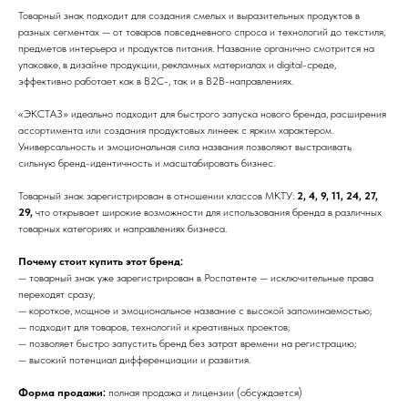
Товарный знак подходит для создания смелых и выразительных продуктов в
разных сегментах — от товаров повседневного спроса и технологий до текстиля,
предметов интерьера и продуктов питания. Название органично смотрится на
упаковке, в дизайне продукции, рекламных материалах и digital-среде,
эффективно работает как в B2C-, так и в B2B-направлениях.
«ЭКСТАЗ» идеально подходит для быстрого запуска нового бренда, расширения
ассортимента или создания продуктовых линеек с ярким характером.
Универсальность и эмоциональная сила названия позволяют выстраивать
сильную бренд-идентичность и масштабировать бизнес.
Товарный знак зарегистрирован в отношении классов МКТУ:
2, 4, 9, 11, 24, 27,
29,
что открывает широкие возможности для использования бренда в различных
товарных категориях и направлениях бизнеса.
Почему стоит купить этот бренд:
— товарный знак уже зарегистрирован в Роспатенте — исключительные права
переходят сразу;
— короткое, мощное и эмоциональное название с высокой запоминаемостью;
— подходит для товаров, технологий и креативных проектов;
— позволяет быстро запустить бренд без затрат времени на регистрацию;
— высокий потенциал дифференциации и развития.
Форма продажи:
полная продажа и лицензии (обсуждается)