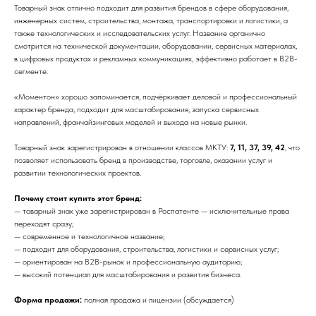
Товарный знак отлично подходит для развития брендов в сфере оборудования,
инженерных систем, строительства, монтажа, транспортировки и логистики, а
также технологических и исследовательских услуг. Название органично
смотрится на технической документации, оборудовании, сервисных материалах,
в цифровых продуктах и рекламных коммуникациях, эффективно работает в B2B-
сегменте.
«Моментон» хорошо запоминается, подчёркивает деловой и профессиональный
характер бренда, подходит для масштабирования, запуска сервисных
направлений, франчайзинговых моделей и выхода на новые рынки.
Товарный знак зарегистрирован в отношении классов МКТУ:
7, 11, 37, 39, 42
, что
позволяет использовать бренд в производстве, торговле, оказании услуг и
развитии технологических проектов.
Почему стоит купить этот бренд:
— товарный знак уже зарегистрирован в Роспатенте — исключительные права
переходят сразу;
— современное и технологичное название;
— подходит для оборудования, строительства, логистики и сервисных услуг;
— ориентирован на B2B-рынок и профессиональную аудиторию;
— высокий потенциал для масштабирования и развития бизнеса.
Форма продажи:
полная продажа и лицензии (обсуждается)