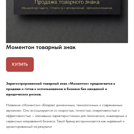
Моментон товарный знак
КУПИТЬ
Зарегистрированный товарный знак «Моментон» предлагается к
продаже и готов к использованию в бизнесе без ожиданий и
юридических рисков.
Название «Моментон» обладает динамичным, технологичным и современным
звучанием. Оно ассоциируется со скоростью, точностью, оперативностью и
эффективностью — ключевыми характеристиками для технических, инженерных и
сервисных направлений бизнеса. Такой бренд воспринимается как надёжный и
ориентированный на результат.