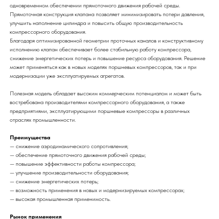
одновременном обеспечении прямоточного движения рабочей среды.
Прямоточная конструкция клапана позволяет минимизировать потери давления,
улучшить наполнение цилиндра и повысить общую производительность
компрессорного оборудования.
Благодаря оптимизированной геометрии проточных каналов и конструктивному
исполнению клапан обеспечивает более стабильную работу компрессора,
снижение энергетических потерь и повышение ресурса оборудования. Решение
может применяться как в новых моделях поршневых компрессоров, так и при
модернизации уже эксплуатируемых агрегатов.
Полезная модель обладает высоким коммерческим потенциалом и может быть
востребована производителями компрессорного оборудования, а также
предприятиями, эксплуатирующими поршневые компрессоры в различных
отраслях промышленности.
Преимущества
— снижение аэродинамического сопротивления;
— обеспечение прямоточного движения рабочей среды;
— повышение эффективности работы компрессора;
— улучшение производительности оборудования;
— снижение энергетических потерь;
— возможность применения в новых и модернизируемых компрессорах;
— высокая промышленная применимость.
Рынок применения