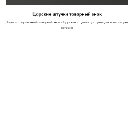
Царские штучки товарный знак
Зарегистрированный товарный знак «Царские штучки» доступен для покупки уже
сегодня.