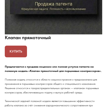
Клапан прямоточный
КУПИТЬ
Предлагаются к продаже лицензии или полная уступка патента на
полезную модель «Клапан прямоточный для поршневых компрессоров».
Полезная модель относится к области машиностроения и предназначена для
применения в поршневых компрессорах общего и специального назначения.
Решение относится к газораспределительным органам — клапанам поршневых
компрессоров, обеспечивающим подачу и выпуск рабочей среды.
Технической задачей полезной модели является повышение эффективности
работы клапана за счёт снижения аэродинамического сопротивления при