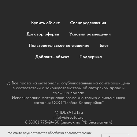
Купить объект
Спецпредложения
Договор оферты
Условия размещения
Пользовательское соглашение
Блог
Добавить объект
Поддержка
© Все права на материалы, опубликованные на сайте защищены
в соответствии с законодательством об авторском праве и
смежных правах.
Использование материалов возможно только с письменного
согласия ООО "Глобал Корпорейшн"
© IDEYATUT.ru
info@ideyatut.ru
8 (800) 775-24-50 (звонок по РФ бесплатный)
На сайте осуществляется обработка пользовательских