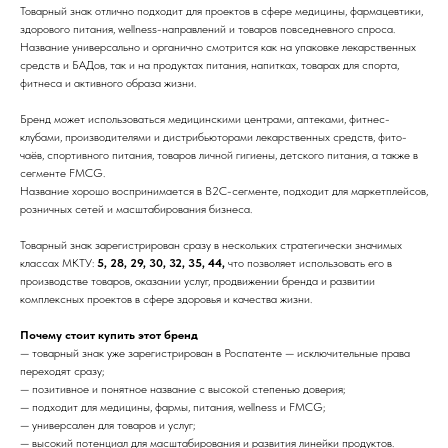
Товарный знак отлично подходит для проектов в сфере медицины, фармацевтики,
здорового питания, wellness-направлений и товаров повседневного спроса.
Название универсально и органично смотрится как на упаковке лекарственных
средств и БАДов, так и на продуктах питания, напитках, товарах для спорта,
фитнеса и активного образа жизни.
Бренд может использоваться медицинскими центрами, аптеками, фитнес-
клубами, производителями и дистрибьюторами лекарственных средств, фито-
чаёв, спортивного питания, товаров личной гигиены, детского питания, а также в
сегменте FMCG.
Название хорошо воспринимается в B2C-сегменте, подходит для маркетплейсов,
розничных сетей и масштабирования бизнеса.
Товарный знак зарегистрирован сразу в нескольких стратегически значимых
классах МКТУ:
5, 28, 29, 30, 32, 35, 44,
что позволяет использовать его в
производстве товаров, оказании услуг, продвижении бренда и развитии
комплексных проектов в сфере здоровья и качества жизни.
Почему стоит купить этот бренд
— товарный знак уже зарегистрирован в Роспатенте — исключительные права
переходят сразу;
— позитивное и понятное название с высокой степенью доверия;
— подходит для медицины, фармы, питания, wellness и FMCG;
— универсален для товаров и услуг;
— высокий потенциал для масштабирования и развития линейки продуктов.