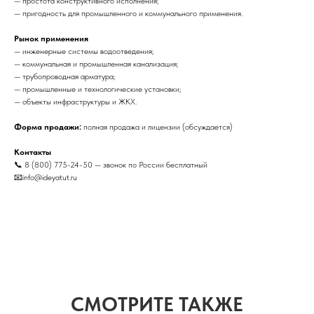
— простота конструктивного исполнения;
— пригодность для промышленного и коммунального применения.
Рынок применения
— инженерные системы водоотведения;
— коммунальная и промышленная канализация;
— трубопроводная арматура;
— промышленные и технологические установки;
— объекты инфраструктуры и ЖКХ.
Форма продажи:
полная продажа и лицензии (обсуждается)
Контакты
📞 8 (800) 775-24-50 — звонок по России бесплатный
📧info@ideyatut.ru
СМОТРИТЕ ТАКЖЕ