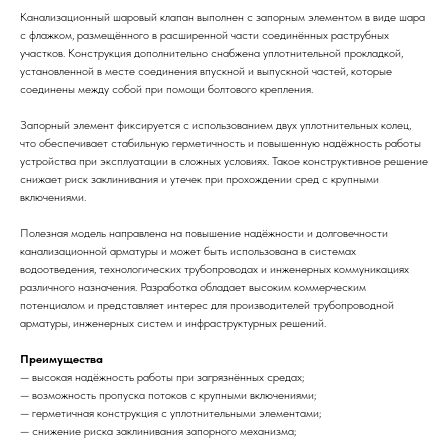
Канализационный шаровый клапан выполнен с запорным элементом в виде шара
с флажком, размещённого в расширенной части соединённых раструбных
участков. Конструкция дополнительно снабжена уплотнительной прокладкой,
установленной в месте соединения впускной и выпускной частей, которые
соединены между собой при помощи болтового крепления.
Запорный элемент фиксируется с использованием двух уплотнительных колец,
что обеспечивает стабильную герметичность и повышенную надёжность работы
устройства при эксплуатации в сложных условиях. Такое конструктивное решение
снижает риск заклинивания и утечек при прохождении сред с крупными
включениями.
Полезная модель направлена на повышение надёжности и долговечности
канализационной арматуры и может быть использована в системах
водоотведения, технологических трубопроводах и инженерных коммуникациях
различного назначения. Разработка обладает высоким коммерческим
потенциалом и представляет интерес для производителей трубопроводной
арматуры, инженерных систем и инфраструктурных решений.
Преимущества
— высокая надёжность работы при загрязнённых средах;
— возможность пропуска потоков с крупными включениями;
— герметичная конструкция с уплотнительными элементами;
— снижение риска заклинивания запорного механизма;