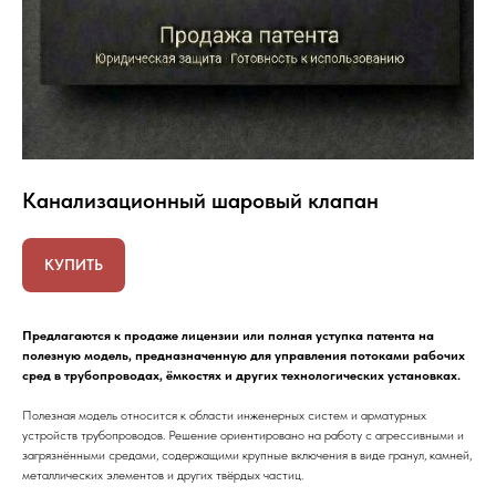
Канализационный шаровый клапан
КУПИТЬ
Предлагаются к продаже лицензии или полная уступка патента на
полезную модель, предназначенную для управления потоками рабочих
сред в трубопроводах, ёмкостях и других технологических установках.
Полезная модель относится к области инженерных систем и арматурных
устройств трубопроводов. Решение ориентировано на работу с агрессивными и
загрязнёнными средами, содержащими крупные включения в виде гранул, камней,
металлических элементов и других твёрдых частиц.