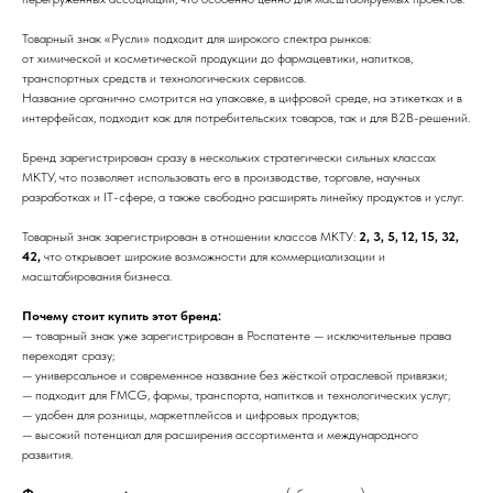
Товарный знак «Русли» подходит для широкого спектра рынков:
от химической и косметической продукции до фармацевтики, напитков,
транспортных средств и технологических сервисов.
Название органично смотрится на упаковке, в цифровой среде, на этикетках и в
интерфейсах, подходит как для потребительских товаров, так и для B2B-решений.
Бренд зарегистрирован сразу в нескольких стратегически сильных классах
МКТУ, что позволяет использовать его в производстве, торговле, научных
разработках и IT-сфере, а также свободно расширять линейку продуктов и услуг.
Товарный знак зарегистрирован в отношении классов МКТУ:
2, 3, 5, 12, 15, 32,
42,
что открывает широкие возможности для коммерциализации и
масштабирования бизнеса.
Почему стоит купить этот бренд:
— товарный знак уже зарегистрирован в Роспатенте — исключительные права
переходят сразу;
— универсальное и современное название без жёсткой отраслевой привязки;
— подходит для FMCG, фармы, транспорта, напитков и технологических услуг;
— удобен для розницы, маркетплейсов и цифровых продуктов;
— высокий потенциал для расширения ассортимента и международного
развития.