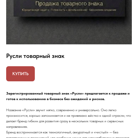
Русли товарный знак
КУПИТЬ
Зарегистрированный товарный знак «Русли» предлагается к продаже и
готов к использованию в бизнесе без ожиданий и рисков.
Название «Русли» звучит мягко, современно и универсально. Оно легко
произносится, хорошо запоминается и не привязано жёстко к одной отрасли, что
делает бренд гибким для развития сразу в нескольких товарных и сервисных
направлениях.
Бренд воспринимается как технологичный, аккуратный и «чистый» — без
перегруженных ассоциаций, что особенно ценно для масштабируемых проектов.