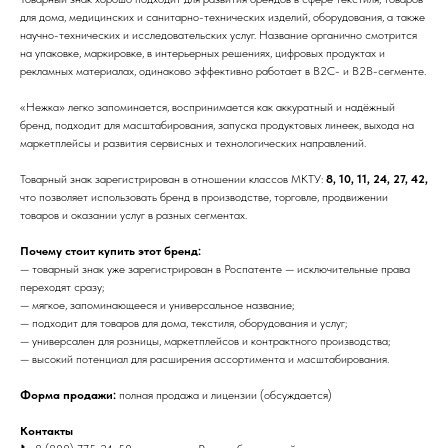
для дома, медицинских и санитарно-технических изделий, оборудования, а также
научно-технических и исследовательских услуг. Название органично смотрится
на упаковке, маркировке, в интерьерных решениях, цифровых продуктах и
рекламных материалах, одинаково эффективно работает в B2C- и B2B-сегменте.
«Нежка» легко запоминается, воспринимается как аккуратный и надёжный
бренд, подходит для масштабирования, запуска продуктовых линеек, выхода на
маркетплейсы и развития сервисных и технологических направлений.
Товарный знак зарегистрирован в отношении классов МКТУ:
8, 10, 11, 24, 27, 42,
что позволяет использовать бренд в производстве, торговле, продвижении
товаров и оказании услуг в разных сегментах.
Почему стоит купить этот бренд:
— товарный знак уже зарегистрирован в Роспатенте — исключительные права
переходят сразу;
— мягкое, запоминающееся и универсальное название;
— подходит для товаров для дома, текстиля, оборудования и услуг;
— универсален для розницы, маркетплейсов и контрактного производства;
— высокий потенциал для расширения ассортимента и масштабирования.
Форма продажи:
полная продажа и лицензии (обсуждается)
Контакты