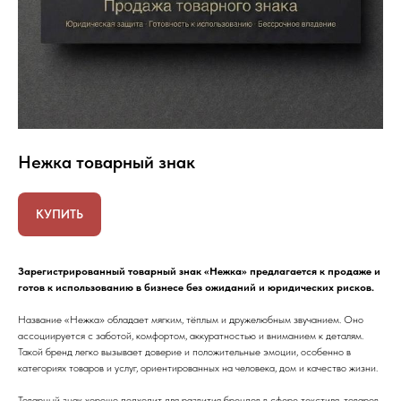
Нежка товарный знак
КУПИТЬ
Зарегистрированный товарный знак «Нежка» предлагается к продаже и
готов к использованию в бизнесе без ожиданий и юридических рисков.
Название «Нежка» обладает мягким, тёплым и дружелюбным звучанием. Оно
ассоциируется с заботой, комфортом, аккуратностью и вниманием к деталям.
Такой бренд легко вызывает доверие и положительные эмоции, особенно в
категориях товаров и услуг, ориентированных на человека, дом и качество жизни.
Товарный знак хорошо подходит для развития брендов в сфере текстиля, товаров