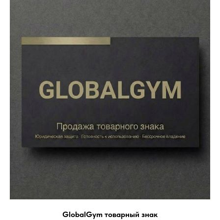
GlobalGym товарный знак