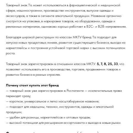
Товарный знак Tis может использоваться в фармацевтической и медицинской
сфере, машиностроении, производстве инструментов, выпуске одежды и
аксессуаров, а также в сегменте алкогольной продукции. Название органично
смотрится на упаковке, в маркировке товаров, на оборудовании, одежде и
рекламных материалах, одинаково хорошо работает в B2C- и B2B-направлениях.
Благодаря широкой регистрации по классам МКТУ бренд Tis подходит для
запуска новых продуктовых линеек, развития существующего бизнеса, выхода на
маркетплейсы и построения устойчивой торговой марки с высоким потенциалом
роста.
Товарный знак зарегистрирован в отношении классов МКТУ:
5, 7, 8, 25, 33
, что
позволяет использовать его в производстве, торговле, продвижении товаров и
развитии бизнеса в разных отраслях.
Почему стоит купить этот бренд
— товарный знак уже зарегистрирован в Роспатенте — исключительные права
переходят сразу;
— короткое, универсальное и легко масштабируемое название;
— подходит для медицины, техники, инструментов, одежды и алкогольной
продукции;
— удобен для розницы, маркетплейсов и оптовых продаж;
— высокий потенциал для расширения ассортимента и выхода в новые рынки.