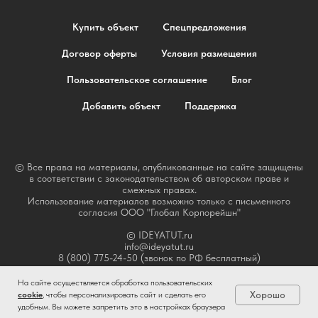
Купить объект
Спецпредложения
Договор оферты
Условия размещения
Пользовательское соглашение
Блог
Добавить объект
Поддержка
© Все права на материалы, опубликованные на сайте защищены
в соответствии с законодательством об авторском праве и
смежных правах.
Использование материалов возможно только с письменного
согласия ООО "Глобал Корпорейшн"
© IDEYATUT.ru
info@ideyatut.ru
8 (800) 775-24-50 (звонок по РФ бесплатный)
На сайте осуществляется обработка пользовательских
Хорошо
cookie
, чтобы персонализировать сайт и сделать его
удобным. Вы можете запретить это в настройках браузера