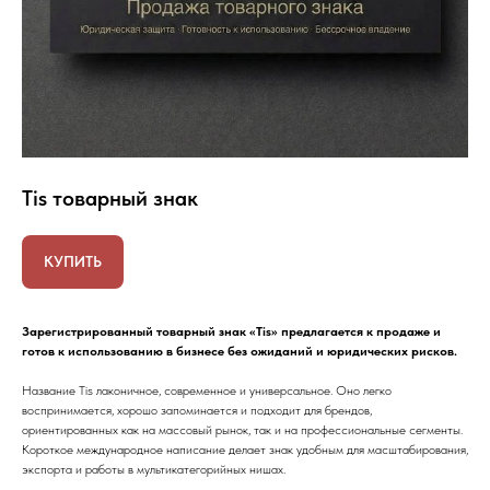
Tis товарный знак
КУПИТЬ
Зарегистрированный товарный знак «Tis» предлагается к продаже и
готов к использованию в бизнесе без ожиданий и юридических рисков.
Название Tis лаконичное, современное и универсальное. Оно легко
воспринимается, хорошо запоминается и подходит для брендов,
ориентированных как на массовый рынок, так и на профессиональные сегменты.
Короткое международное написание делает знак удобным для масштабирования,
экспорта и работы в мультикатегорийных нишах.