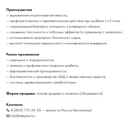
Преимущества
— выраженная инсулиновая активность;
— профилактическое и терапевтическое действие при диабете I и II типа;
— нормализация белкового, липидного и углеводного обмена;
— снижение токсичности и побочных эффектов по сравнению с аналогами;
— использование природного биогенного сырья;
— высокий потенциал медицинского и коммерческого внедрения.
Рынок применения
— медицина и эндокринология;
— лечение и профилактика сахарного диабета;
— фармацевтическая промышленность;
— биотехнологии и производство БАД и лекарственных средств;
— системы здравоохранения и реабилитации.
Форма продажи
: полная продажа и лицензии (обсуждается)
Контакты
📞 8 (800) 775-24-50 — звонок по России бесплатный
📧 info@ideyatut.ru