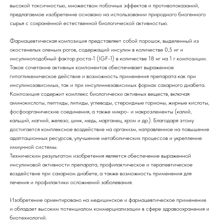
высокой токсичностью, множеством побочных эффектов и противопоказаний,
предлагаемое изобретение основано на использовании природного биогенного
сырья с сохранённой естественной биологической активностью.
Фармацевтическая композиция представляет собой порошок, выделенный из
окостенелых оленьих рогов, содержащий инсулин в количестве 0,5 нг и
инсулиноподобный фактор роста-1 (IGF-1) в количестве 18 нг на 1 г композиции.
Такое сочетание активных компонентов обеспечивает выраженное
гипогликемическое действие и возможность применения препарата как при
инсулинозависимых, так и при инсулиннезависимых формах сахарного диабета.
Композиция содержит комплекс биологически активных веществ, включая
аминокислоты, пептиды, липиды, углеводы, стероидные гормоны, жирные кислоты,
фосфоорганические соединения, а также микро- и макроэлементы (калий,
кальций, магний, железо, цинк, медь, марганец, хром и др.). Благодаря этому
достигается комплексное воздействие на организм, направленное на повышение
адаптационных ресурсов, улучшение метаболических процессов и укрепление
иммунной системы.
Техническим результатом изобретения является обеспечение выраженной
инсулиновой активности препарата, профилактическое и терапевтическое
воздействие при сахарном диабете, а также возможность применения для
лечения и профилактики осложнений заболевания.
Изобретение ориентировано на медицинское и фармацевтическое применение
и обладает высоким потенциалом коммерциализации в сфере здравоохранения и
биотехнологий.