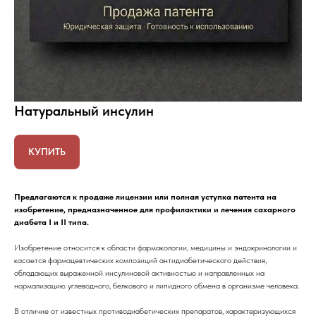
Натуральный инсулин
КУПИТЬ
Предлагаются к продаже лицензии или полная уступка патента на
изобретение, предназначенное для профилактики и лечения сахарного
диабета I и II типа.
Изобретение относится к области фармакологии, медицины и эндокринологии и
касается фармацевтических композиций антидиабетического действия,
обладающих выраженной инсулиновой активностью и направленных на
нормализацию углеводного, белкового и липидного обмена в организме человека.
В отличие от известных противодиабетических препаратов, характеризующихся