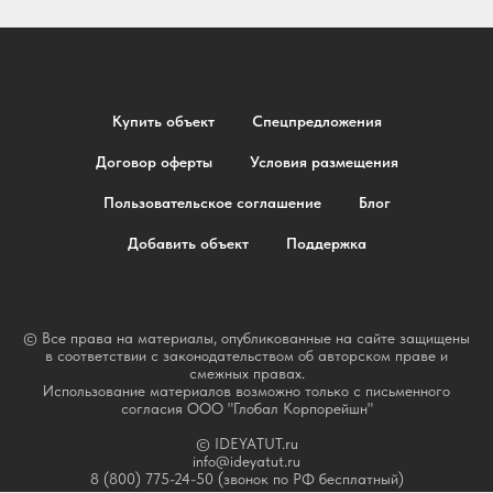
Купить объект
Спецпредложения
Договор оферты
Условия размещения
Пользовательское соглашение
Блог
Добавить объект
Поддержка
© Все права на материалы, опубликованные на сайте защищены
в соответствии с законодательством об авторском праве и
смежных правах.
Использование материалов возможно только с письменного
согласия ООО "Глобал Корпорейшн"
© IDEYATUT.ru
info@ideyatut.ru
8 (800) 775-24-50 (звонок по РФ бесплатный)