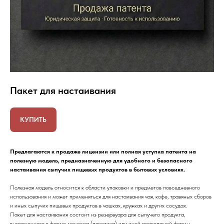
Пакет для настаивания
КУПИТЬ
Предлагаются к продаже лицензии или полная уступка патента на
полезную модель, предназначенную для удобного и безопасного
настаивания сыпучих пищевых продуктов в бытовых условиях.
Полезная модель относится к области упаковки и предметов повседневного
использования и может применяться для настаивания чая, кофе, травяных сборов
и иных сыпучих пищевых продуктов в чашках, кружках и других сосудах.
Пакет для настаивания состоит из резервуара для сыпучего продукта,
выполненного в форме мешочка (пакетика) или иной подходящей формы,