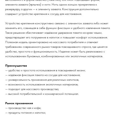
элемента захвата (ярлычка) и нити. Нить одним концом прикреплена к
резервуару, а другим — к элементу захвата. Конструкция дополнительно
содержит устройство крепления к сосуду для настаивания.
Устройство крепления конструктивно связано с элементом захвата либо может
заменять его, совмещая в себе функции фиксации и удобного извлечения пакета.
Такое решение обеспечивает надёжное удержание пакета на краю чашки,
предотвращает его погружение в напиток и повышает комфорт использования.
Полезная модель ориентирована на массового потребителя и отвечает
требованиям современного рынка товаров повседневного спроса, где ценятся
удобство, простота и функциональность. Изделие может быть реализовано с
использованием бумажных, комбинированных или экологичных материалов.
Преимущества
— удобство и простота использования в повседневной жизни;
— надёжная фиксация пакета на сосуде для настаивания;
— универсальность применения для различных напитков;
— возможность использования экологичных материалов;
— подходит для массового производства;
— высокий потребительский и коммерческий потенциал.
Рынок применения
— производство чая и кофе;
— продукты питания и напитки;