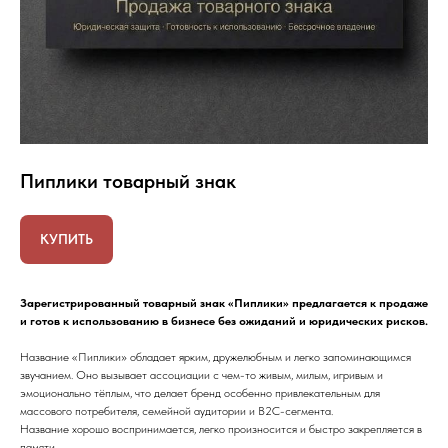
Пиплики товарный знак
КУПИТЬ
Зарегистрированный товарный знак «Пиплики» предлагается к продаже
и готов к использованию в бизнесе без ожиданий и юридических рисков.
Название «Пиплики» обладает ярким, дружелюбным и легко запоминающимся
звучанием. Оно вызывает ассоциации с чем-то живым, милым, игривым и
эмоционально тёплым, что делает бренд особенно привлекательным для
массового потребителя, семейной аудитории и B2C-сегмента.
Название хорошо воспринимается, легко произносится и быстро закрепляется в
памяти.