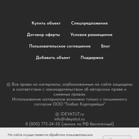
Купить объект
Спецпредложения
Договор оферты
Условия размещения
Пользовательское соглашение
Блог
Добавить объект
Поддержка
© Все права на материалы, опубликованные на сайте защищены
в соответствии с законодательством об авторском праве и
смежных правах.
Использование материалов возможно только с письменного
согласия ООО "Глобал Корпорейшн"
© IDEYATUT.ru
info@ideyatut.ru
8 (800) 775-24-50 (звонок по РФ бесплатный)
На сайте осуществляется обработка пользовательских