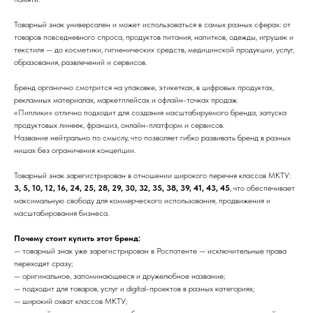
Товарный знак универсален и может использоваться в самых разных сферах: от
товаров повседневного спроса, продуктов питания, напитков, одежды, игрушек и
текстиля — до косметики, гигиенических средств, медицинской продукции, услуг,
образования, развлечений и сервисов.
Бренд органично смотрится на упаковке, этикетках, в цифровых продуктах,
рекламных материалах, маркетплейсах и офлайн-точках продаж.
«Пиплики» отлично подходит для создания масштабируемого бренда, запуска
продуктовых линеек, франшиз, онлайн-платформ и сервисов.
Название нейтрально по смыслу, что позволяет гибко развивать бренд в разных
нишах без ограничения концепции.
Товарный знак зарегистрирован в отношении широкого перечня классов МКТУ:
3, 5, 10, 12, 16, 24, 25, 28, 29, 30, 32, 35, 38, 39, 41, 43, 45
, что обеспечивает
максимальную свободу для коммерческого использования, продвижения и
масштабирования бизнеса.
Почему стоит купить этот бренд:
— товарный знак уже зарегистрирован в Роспатенте — исключительные права
переходят сразу;
— оригинальное, запоминающееся и дружелюбное название;
— подходит для товаров, услуг и digital-проектов в разных категориях;
— широкий охват классов МКТУ;