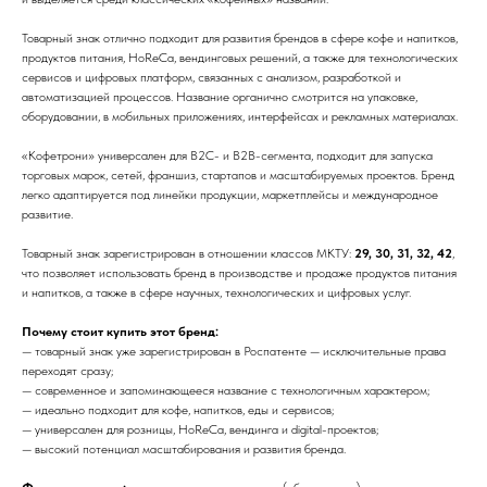
Товарный знак отлично подходит для развития брендов в сфере кофе и напитков,
продуктов питания, HoReCa, вендинговых решений, а также для технологических
сервисов и цифровых платформ, связанных с анализом, разработкой и
автоматизацией процессов. Название органично смотрится на упаковке,
оборудовании, в мобильных приложениях, интерфейсах и рекламных материалах.
«Кофетрони» универсален для B2C- и B2B-сегмента, подходит для запуска
торговых марок, сетей, франшиз, стартапов и масштабируемых проектов. Бренд
легко адаптируется под линейки продукции, маркетплейсы и международное
развитие.
Товарный знак зарегистрирован в отношении классов МКТУ:
29, 30, 31, 32, 42
,
что позволяет использовать бренд в производстве и продаже продуктов питания
и напитков, а также в сфере научных, технологических и цифровых услуг.
Почему стоит купить этот бренд:
— товарный знак уже зарегистрирован в Роспатенте — исключительные права
переходят сразу;
— современное и запоминающееся название с технологичным характером;
— идеально подходит для кофе, напитков, еды и сервисов;
— универсален для розницы, HoReCa, вендинга и digital-проектов;
— высокий потенциал масштабирования и развития бренда.