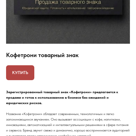
Кофетрони товарный знак
КУПИТЬ
Зарегистрированный товарный знак «Кофетрони» предлагается к
продаже и готов к использованию в бизнесе без ожиданий и
юридических рисков.
Название «Кофетрони» обладает современным, технологичным и легко
запоминающимся звучанием. Оно вызывает ассоциации с кофе, напитками,
инновациями, автоматизацией и интеллектуальными решениями в сфере питания
и сервиса. Бренд звучит свежо и динамично, хорошо воспринимается аудиторией
и выделяется среди классических «кофейных» названий.