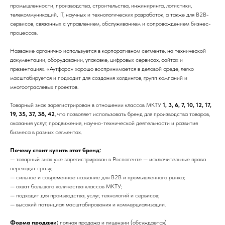
промышленности, производства, строительства, инжиниринга, логистики,
телекоммуникаций, IT, научных и технологических разработок, а также для B2B-
сервисов, связанных с управлением, обслуживанием и сопровождением бизнес-
процессов.
Название органично используется в корпоративном сегменте, на технической
документации, оборудовании, упаковке, цифровых сервисах, сайтах и
презентациях. «Аутфорс» хорошо воспринимается в деловой среде, легко
масштабируется и подходит для создания холдингов, групп компаний и
многоотраслевых проектов.
Товарный знак зарегистрирован в отношении классов МКТУ
1, 3, 6, 7, 10, 12, 17,
19, 35, 37, 38, 42
, что позволяет использовать бренд для производства товаров,
оказания услуг, продвижения, научно-технической деятельности и развития
бизнеса в разных сегментах.
Почему стоит купить этот бренд:
— товарный знак уже зарегистрирован в Роспатенте — исключительные права
переходят сразу;
— сильное и современное название для B2B и промышленного рынка;
— охват большого количества классов МКТУ;
— подходит для производства, услуг, технологий и сервисов;
— высокий потенциал масштабирования и коммерциализации.
Форма продажи:
полная продажа и лицензии (обсуждается)