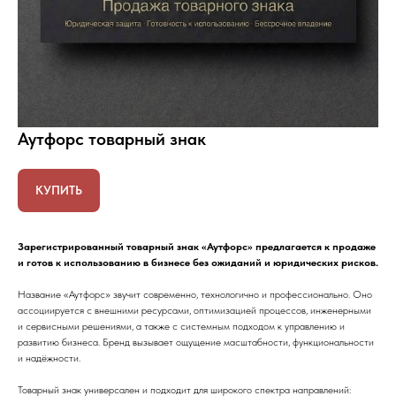
Аутфорс товарный знак
КУПИТЬ
Зарегистрированный товарный знак «Аутфорс» предлагается к продаже
и готов к использованию в бизнесе без ожиданий и юридических рисков.
Название «Аутфорс» звучит современно, технологично и профессионально. Оно
ассоциируется с внешними ресурсами, оптимизацией процессов, инженерными
и сервисными решениями, а также с системным подходом к управлению и
развитию бизнеса. Бренд вызывает ощущение масштабности, функциональности
и надёжности.
Товарный знак универсален и подходит для широкого спектра направлений: