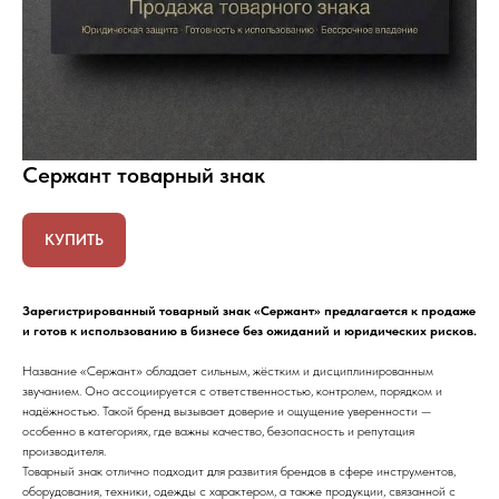
Сержант товарный знак
КУПИТЬ
Зарегистрированный товарный знак «Сержант» предлагается к продаже
и готов к использованию в бизнесе без ожиданий и юридических рисков.
Название «Сержант» обладает сильным, жёстким и дисциплинированным
звучанием. Оно ассоциируется с ответственностью, контролем, порядком и
надёжностью. Такой бренд вызывает доверие и ощущение уверенности —
особенно в категориях, где важны качество, безопасность и репутация
производителя.
Товарный знак отлично подходит для развития брендов в сфере инструментов,
оборудования, техники, одежды с характером, а также продукции, связанной с