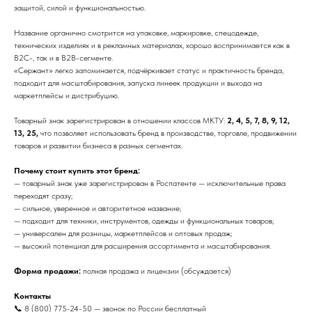
защитой, силой и функциональностью.
Название органично смотрится на упаковке, маркировке, спецодежде,
технических изделиях и в рекламных материалах, хорошо воспринимается как в
B2C-, так и в B2B-сегменте.
«Сержант» легко запоминается, подчёркивает статус и практичность бренда,
подходит для масштабирования, запуска линеек продукции и выхода на
маркетплейсы и дистрибуцию.
Товарный знак зарегистрирован в отношении классов МКТУ:
2, 4, 5, 7, 8, 9, 12,
13, 25,
что позволяет использовать бренд в производстве, торговле, продвижении
товаров и развитии бизнеса в разных сегментах.
Почему стоит купить этот бренд:
— товарный знак уже зарегистрирован в Роспатенте — исключительные права
переходят сразу;
— сильное, уверенное и авторитетное название;
— подходит для техники, инструментов, одежды и функциональных товаров;
— универсален для розницы, маркетплейсов и оптовых продаж;
— высокий потенциал для расширения ассортимента и масштабирования.
Форма продажи:
полная продажа и лицензии (обсуждается)
Контакты
📞 8 (800) 775-24-50 — звонок по России бесплатный