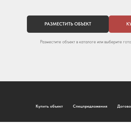
РАЗМЕСТИТЬ ОБЪЕКТ
К
Разместите объект в каталоге или выберите гот
Купить объект
Спецпредложения
Догово
© Все права на материалы, опубли
Использован