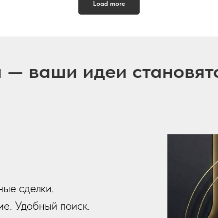
Load more
u — ваши идеи становят
ные сделки.
е. Удобный поиск.