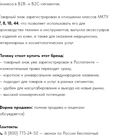
бизнеса в B2B- и B2C-сегментах.
Товарный знак зарегистрирован в отношении классов МКТУ
7, 8, 18, 44
, что позволяет использовать его для
производства техники и инструментов, выпуска аксессуаров
и изделий из кожи, а также для оказания медицинских,
ветеринарных и косметологических услуг.
Почему стоит купить этот бренд:
— товарный знак уже зарегистрирован в Роспатенте —
исключительные права переходят сразу;
— короткое и универсальное международное название;
— подходит для товаров и услуг в разных сегментах;
— удобен для масштабирования и выхода на новые рынки;
— высокий коммерческий потенциал.
Форма продажи:
полная продажа и лицензии
(обсуждается)
Контакты
📞 8 (800) 775-24-50 — звонок по России бесплатный