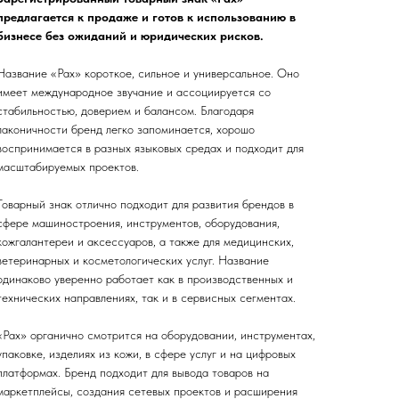
предлагается к продаже и готов к использованию в
бизнесе без ожиданий и юридических рисков.
Название «Pax» короткое, сильное и универсальное. Оно
имеет международное звучание и ассоциируется со
стабильностью, доверием и балансом. Благодаря
лаконичности бренд легко запоминается, хорошо
воспринимается в разных языковых средах и подходит для
масштабируемых проектов.
Товарный знак отлично подходит для развития брендов в
сфере машиностроения, инструментов, оборудования,
кожгалантереи и аксессуаров, а также для медицинских,
ветеринарных и косметологических услуг. Название
одинаково уверенно работает как в производственных и
технических направлениях, так и в сервисных сегментах.
«Pax» органично смотрится на оборудовании, инструментах,
упаковке, изделиях из кожи, в сфере услуг и на цифровых
платформах. Бренд подходит для вывода товаров на
маркетплейсы, создания сетевых проектов и расширения