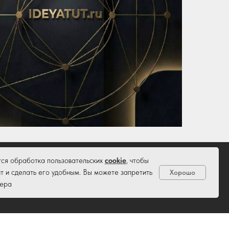
тся обработка пользовательских
cookie
, чтобы
т и сделать его удобным. Вы можете запретить
Хорошо
зера
ие
Блог
Добавить объект
Поддержка
авторском праве и смежных правах.
 Корпорейшн"