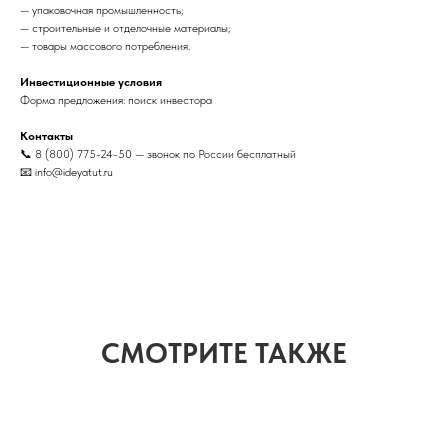
— упаковочная промышленность;
— строительные и отделочные материалы;
— товары массового потребления.
Инвестиционные условия
Форма предложения: поиск инвестора
Контакты
📞 8 (800) 775-24-50 — звонок по России бесплатный
📧 info@ideyatut.ru
СМОТРИТЕ ТАКЖЕ