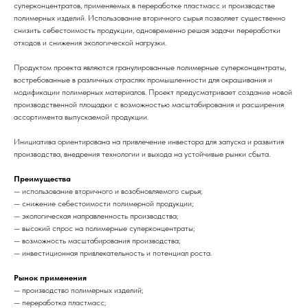
суперконцентратов, применяемых в переработке пластмасс и производстве
полимерных изделий. Использование вторичного сырья позволяет существенно
снизить себестоимость продукции, одновременно решая задачи переработки
отходов и снижения экологической нагрузки.
Продуктом проекта являются гранулированные полимерные суперконцентраты,
востребованные в различных отраслях промышленности для окрашивания и
модификации полимерных материалов. Проект предусматривает создание новой
производственной площадки с возможностью масштабирования и расширения
ассортимента выпускаемой продукции.
Инициатива ориентирована на привлечение инвестора для запуска и развития
производства, внедрения технологии и выхода на устойчивые рынки сбыта.
Преимущества
— использование вторичного и возобновляемого сырья;
— снижение себестоимости полимерной продукции;
— экологическая направленность производства;
— высокий спрос на полимерные суперконцентраты;
— возможность масштабирования производства;
— инвестиционная привлекательность и потенциал роста.
Рынок применения
— производство полимерных изделий;
— переработка пластмасс;