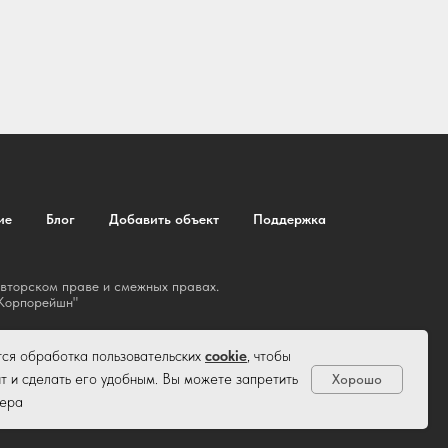
ие
Блог
Добавить объект
Поддержка
авторском праве и смежных правах.
 Корпорейшн"
тся обработка пользовательских
cookie
, чтобы
т и сделать его удобным. Вы можете запретить
Хорошо
зера