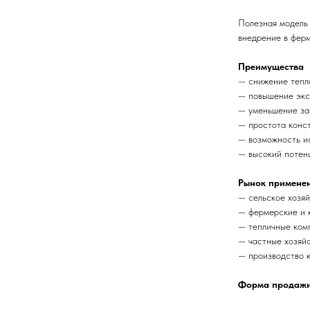
Полезная модель
внедрение в ферм
Преимущества
— снижение тепло
— повышение экс
— уменьшение зат
— простота конст
— возможность ис
— высокий потен
Рынок примене
— сельское хозяй
— фермерские и к
— тепличные ком
— частные хозяйс
— производство к
Форма продажи