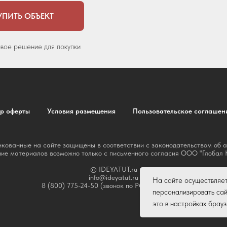
УПИТЬ ОБЪЕКТ
овое решение для покупки
р оферты
Условия размещения
Пользовательское соглашен
кованные на сайте защищены в соответствии с законодательством об 
ие материалов возможно только с письменного согласия ООО "Глобал
© IDEYATUT.ru
info@ideyatut.ru
На сайте осуществляе
8 (800) 775-24-50 (звонок по РФ бесплатный)
персонализировать сай
это в настройках брау