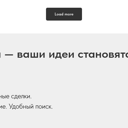
Load more
u — ваши идеи становят
ные сделки.
е. Удобный поиск.