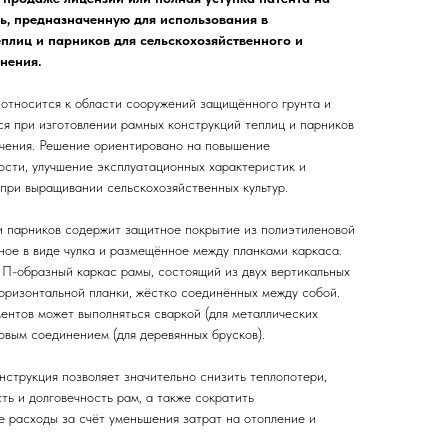
ь, предназначенную для использования в
еплиц и парников для сельскохозяйственного и
нения.
относится к области сооружений защищённого грунта и
я при изготовлении рамных конструкций теплиц и парников
ачения. Решение ориентировано на повышение
ости, улучшение эксплуатационных характеристик и
при выращивании сельскохозяйственных культур.
и парников содержит защитное покрытие из полиэтиленовой
ное в виде чулка и размещённое между планками каркаса.
П-образный каркас рамы, состоящий из двух вертикальных
оризонтальной планки, жёстко соединённых между собой.
нтов может выполняться сваркой (для металлических
овым соединением (для деревянных брусков).
струкция позволяет значительно снизить теплопотери,
ть и долговечность рам, а также сократить
 расходы за счёт уменьшения затрат на отопление и