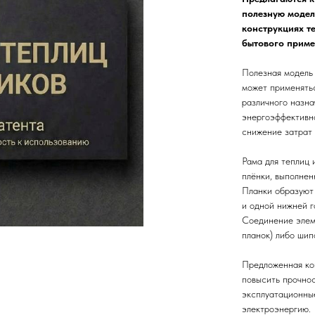
полезную модел
конструкциях т
бытового приме
Полезная модель 
может применятьс
различного назн
энергоэффективн
снижение затрат 
Рама для теплиц 
плёнки, выполнен
Планки образуют 
и одной нижней г
Соединение элеме
планок) либо шип
Предложенная кон
повысить прочнос
эксплуатационные
электроэнергию.