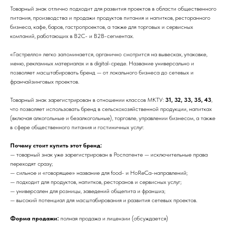
Товарный знак отлично подходит для развития проектов в области общественного
питания, производства и продажи продуктов питания и напитков, ресторанного
бизнеса, кафе, баров, гастропроектов, а также для торговых и сервисных
компаний, работающих в B2C- и B2B-сегментах.
«Гастрелло» легко запоминается, органично смотрится на вывесках, упаковке,
меню, рекламных материалах и в digital-среде. Название универсально и
позволяет масштабировать бренд — от локального бизнеса до сетевых и
франчайзинговых проектов.
Товарный знак зарегистрирован в отношении классов МКТУ:
31, 32, 33, 35, 43
,
что позволяет использовать бренд в сельскохозяйственной продукции, напитках
(включая алкогольные и безалкогольные), торговле, управлении бизнесом, а также
в сфере общественного питания и гостиничных услуг.
Почему стоит купить этот бренд:
— товарный знак уже зарегистрирован в Роспатенте — исключительные права
переходят сразу;
— сильное и «говорящее» название для food- и HoReCa-направлений;
— подходит для продуктов, напитков, ресторанов и сервисных услуг;
— универсален для розницы, заведений общепита и франшиз;
— высокий потенциал для масштабирования и развития сетевых проектов.
Форма продажи:
полная продажа и лицензии (обсуждается)