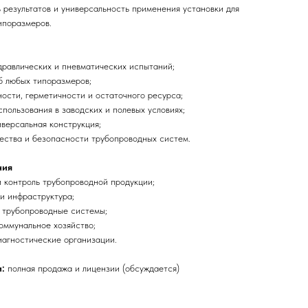
 результатов и универсальность применения установки для
ипоразмеров.
дравлических и пневматических испытаний;
б любых типоразмеров;
ости, герметичности и остаточного ресурса;
пользования в заводских и полевых условиях;
версальная конструкция;
ества и безопасности трубопроводных систем.
ния
 контроль трубопроводной продукции;
и инфраструктура;
трубопроводные системы;
оммунальное хозяйство;
иагностические организации.
:
полная продажа и лицензии (обсуждается)