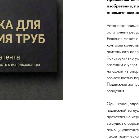
изобретение, п
пневматических
Установка примен
остаточный ресур
Решение может ис
контроля качеств
длительного испо
Конструктивно ус
заглушки с уплот
на одной из опор
возможностью пе
Подвижная заглу
вращения.
Один конец опра
подвижной заглу
прохождение чер
заглушки с образ
помощи уплотнит
Такое техническ