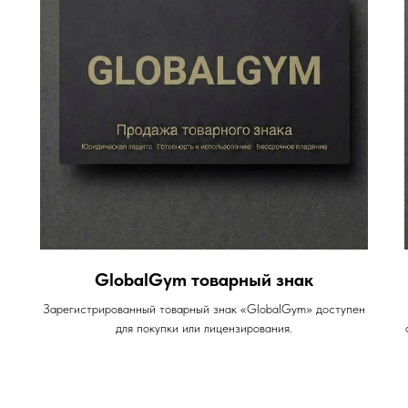
GlobalGym товарный знак
Зарегистрированный товарный знак «GlobalGym» доступен
для покупки или лицензирования.