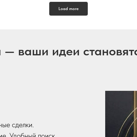
Load more
u — ваши идеи становят
ные сделки.
е. Удобный поиск.