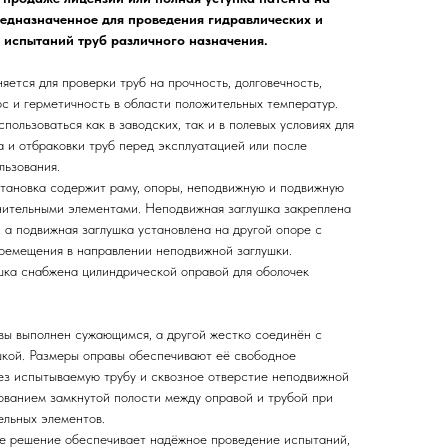
редназначенное для проведения гидравлических и
 испытаний труб различного назначения.
яется для проверки труб на прочность, долговечность,
с и герметичность в области положительных температур.
пользоваться как в заводских, так и в полевых условиях для
а и отбраковки труб перед эксплуатацией или после
льзования.
тановка содержит раму, опоры, неподвижную и подвижную
нительными элементами. Неподвижная заглушка закреплена
, а подвижная заглушка установлена на другой опоре с
ремещения в направлении неподвижной заглушки.
шка снабжена цилиндрической оправой для оболочек
вы выполнен сужающимся, а другой жестко соединён с
шкой. Размеры оправы обеспечивают её свободное
ез испытываемую трубу и сквозное отверстие неподвижной
ованием замкнутой полости между оправой и трубой при
ельных элементов.
ое решение обеспечивает надёжное проведение испытаний,