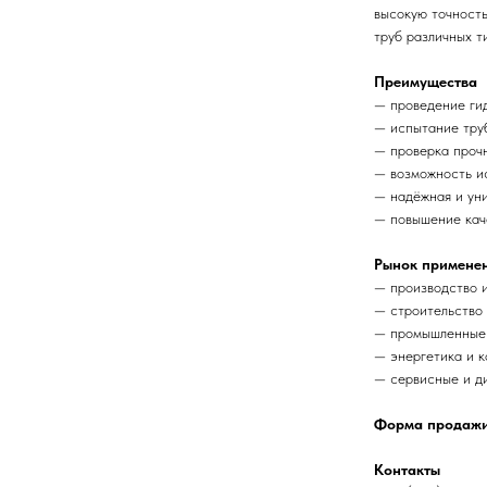
высокую точность
труб различных т
Преимущества
— проведение ги
— испытание тру
— проверка прочн
— возможность ис
— надёжная и уни
— повышение кач
Рынок примене
— производство и
— строительство 
— промышленные 
— энергетика и к
— сервисные и д
Форма продажи
Контакты