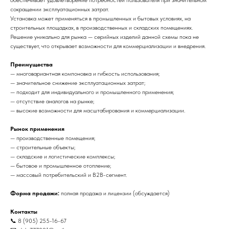
обеспечивает удовлетворение потребностей пользователя при значительном
сокращении эксплуатационных затрат.
Установка может применяться в промышленных и бытовых условиях, на
строительных площадках, в производственных и складских помещениях.
Решение уникально для рынка — серийных изделий данной схемы пока не
существует, что открывает возможности для коммерциализации и внедрения.
Преимущества
— многовариантная компоновка и гибкость использования;
— значительное снижение эксплуатационных затрат;
— подходит для индивидуального и промышленного применения;
— отсутствие аналогов на рынке;
— высокие возможности для масштабирования и коммерциализации.
Рынок применения
— производственные помещения;
— строительные объекты;
— складские и логистические комплексы;
— бытовое и промышленное отопление;
— массовый потребительский и B2B-сегмент.
Форма продажи:
полная продажа и лицензии (обсуждается)
Контакты
📞 8 (905) 255-16-67