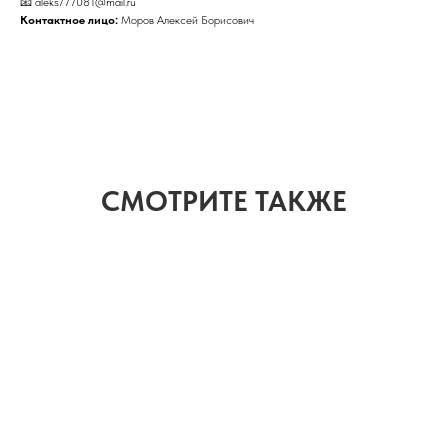
📧 aleks777081@mail.ru
Контактное лицо:
Моров Алексей Борисович
СМОТРИТЕ ТАКЖЕ