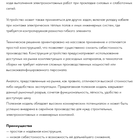
ходе выполнения электромонтажных работ при прокладке силовых и слаботочных
сетей.
Устройство может также применяться для других задач, включая укладку кабеля
при монтаже электрических тёплых полов и иных инженерных систем, где
требуется контролируемая размотка гибкого элемента.
Техническое решение ориентировано на массовое применение и отличается
простой конструкцией, что позволяет существенно снизить себестоимость
производства. Конструкция устройства предусматривает использование
доступных на рынке комплектующих и расходных материалов, а технология
сборки не требует наличия сложных производственных мощностей или
высококвалифицированного персонала.
Аналоги, представленные на рынке, как правило, отличаются высокой стоимостью
либо неудобством эксплуатации. Предлагаемая полезная модель закрывает
данный рыночный разрыв, сочетая функциональность, лёгкость, удобство и
доступную цену.
Полезная модель обладает высоким коммерческим потенциалом и может быть
успешно внедрена в серийное производство для нужд строительных,
электромонтажных и инженерных компаний.
Преимущества
— простая и надёжная конструкция;
— низкая себестоимость и возможность её дальнейшего снижения;