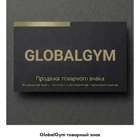
GlobalGym товарный знак