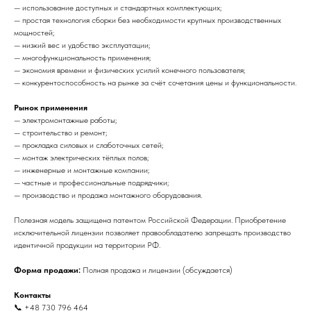
— использование доступных и стандартных комплектующих;
— простая технология сборки без необходимости крупных производственных
мощностей;
— низкий вес и удобство эксплуатации;
— многофункциональность применения;
— экономия времени и физических усилий конечного пользователя;
— конкурентоспособность на рынке за счёт сочетания цены и функциональности.
Рынок применения
— электромонтажные работы;
— строительство и ремонт;
— прокладка силовых и слаботочных сетей;
— монтаж электрических тёплых полов;
— инженерные и монтажные компании;
— частные и профессиональные подрядчики;
— производство и продажа монтажного оборудования.
Полезная модель защищена патентом Российской Федерации. Приобретение
исключительной лицензии позволяет правообладателю запрещать производство
идентичной продукции на территории РФ.
Форма продажи:
Полная продажа и лицензии (обсуждается)
Контакты
📞 +48 730 796 464