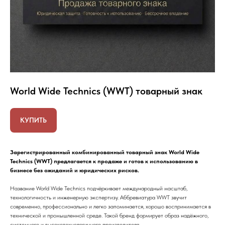
World Wide Technics (WWT) товарный знак
КУПИТЬ
Зарегистрированный комбинированный товарный знак World Wide
Technics (WWT) предлагается к продаже и готов к использованию в
бизнесе без ожиданий и юридических рисков.
Название World Wide Technics подчёркивает международный масштаб,
технологичность и инженерную экспертизу. Аббревиатура WWT звучит
современно, профессионально и легко запоминается, хорошо воспринимается в
технической и промышленной среде. Такой бренд формирует образ надёжного,
системного и высокотехнологичного производителя.