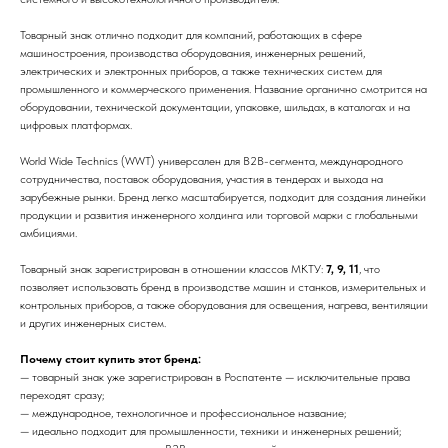
Товарный знак отлично подходит для компаний, работающих в сфере
машиностроения, производства оборудования, инженерных решений,
электрических и электронных приборов, а также технических систем для
промышленного и коммерческого применения. Название органично смотрится на
оборудовании, технической документации, упаковке, шильдах, в каталогах и на
цифровых платформах.
World Wide Technics (WWT) универсален для B2B-сегмента, международного
сотрудничества, поставок оборудования, участия в тендерах и выхода на
зарубежные рынки. Бренд легко масштабируется, подходит для создания линейки
продукции и развития инженерного холдинга или торговой марки с глобальными
амбициями.
Товарный знак зарегистрирован в отношении классов МКТУ:
7, 9, 11
, что
позволяет использовать бренд в производстве машин и станков, измерительных и
контрольных приборов, а также оборудования для освещения, нагрева, вентиляции
и других инженерных систем.
Почему стоит купить этот бренд:
— товарный знак уже зарегистрирован в Роспатенте — исключительные права
переходят сразу;
— международное, технологичное и профессиональное название;
— идеально подходит для промышленности, техники и инженерных решений;