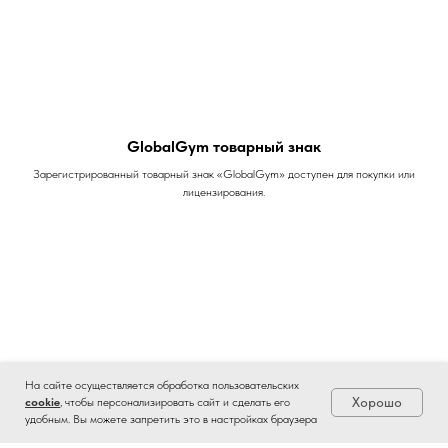
GlobalGym товарный знак
Зарегистрированный товарный знак «GlobalGym» доступен для покупки или
лицензирования.
На сайте осуществляется обработка пользовательских
Хорошо
cookie
, чтобы персонализировать сайт и сделать его
удобным. Вы можете запретить это в настройках браузера