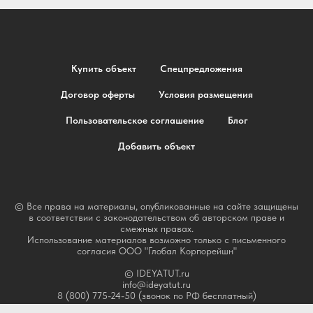
Купить объект
Спецпредложения
Договор оферты
Условия размещения
Пользовательское соглашение
Блог
Добавить объект
© Все права на материалы, опубликованные на сайте защищены
в соответствии с законодательством об авторском праве и
смежных правах.
Использование материалов возможно только с письменного
согласия ООО "Глобал Корпорейшн"
© IDEYATUT.ru
info@ideyatut.ru
8 (800) 775-24-50 (звонок по РФ бесплатный)