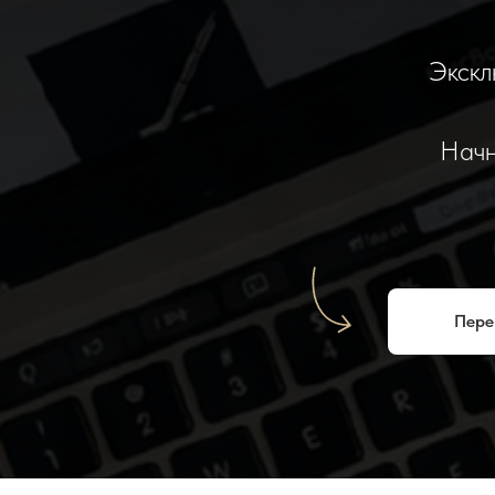
Экскл
Начн
Пере