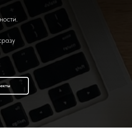
ности.
сразу
ъекты