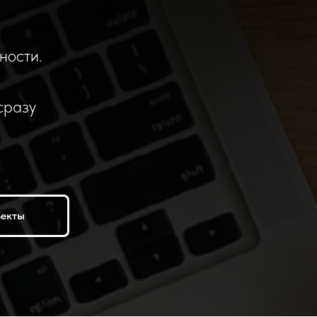
ности.
сразу
ъекты