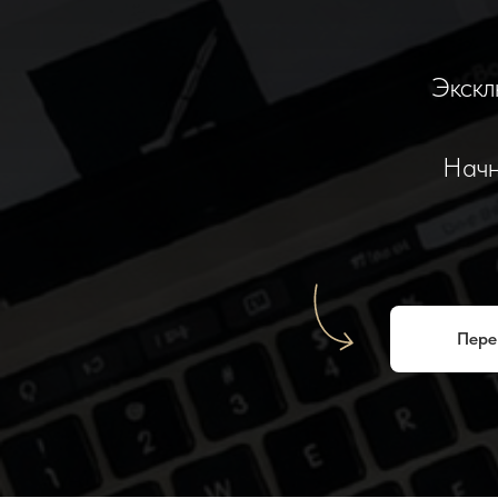
Экскл
Начн
Пере